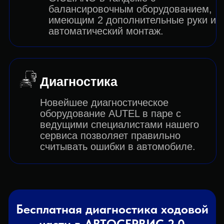
провести время ожидания с
удобством.
Бесплатный чай или
кофе
Угостим вас вкусняшками, пока
вы наблюдаете за ходом
ремонта или обслуживания
вашего автомобиля.
Часто задаваемые вопросы:
Есть ли в наличии расходники или
нужно привозить с собой?
У нашего автосервиса собственный
склад автозапчастей, на которые у
нас действует гарантия 1 год. Все
расходники для обслуживания вашего
автомобиля есть в наличии или же
доставляются со склада в течении 40-
ка минут. Также мы производим