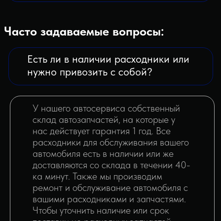
Работаете ли вы с юридическими
лицами?
Да, наш автосервис обслуживает и
ремонтирует автомобили Юридических
лиц. Для получения более подробной
информации можете перейти в раздел
"Юридическим Лицам" или же заполнить
форму обратной связи.
АВТОСЕРВИС 2.0
в
социальных сетях!
Остались вопросы?
Свяжитесь с нашим
оператором любым удобным
для вас способом.