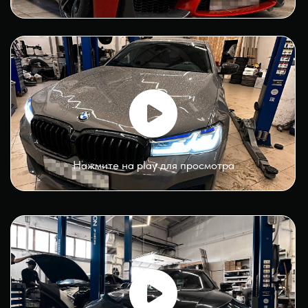
АВТОСЕРВИС 2.0
online
Оборудование АВТОСЕРВИС 2.0
Сход-развал
Последнее поколение стенда
схода‑развала HUNTER с
возможностью заезда авто с
минимальным клиренсом.