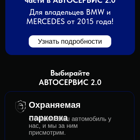
ремонт и обслуживание автомобиля с
вашими расходниками и запчастями.
Чтобы уточнить наличие или срок
поставки не расходных запчастей -
можете оставить заявку на сайте или
самостоятельно позвонить нам, для
подбора запчастей и консультации
специалиста.
Есть ли место ожидания, пока
проводится обслуживание или
ремонт моего автомобиля?
Да, у нас есть комфортная зона
ожидания, а также бесплатный Wi-Fi.
Помимо этого, рядом с нашим
автосервисом находится ТРЦ VEGAS
Кунцево, где вы можете провести
время, пока ваше авто находится у
нас. Также есть возможность оставить
авто на ремонт и забрать его на
следующий день (оговаривается при
записи или по прибытию в сервис).