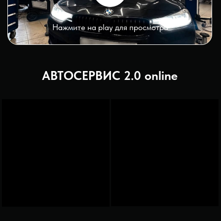
Шиномонтаж
Шиномонтажное оборудование
GIULIANO в тандеме с
балансировочным оборудованием,
имеющим 2 дополнительные руки и
автоматический монтаж.
Диагностика
Новейшее диагностическое
оборудование AUTEL в паре с
ведущими специалистами нашего
сервиса позволяет правильно
считывать ошибки в автомобиле.
Бесплатная диагностика ходовой
части в АВТОСЕРВИС 2.0